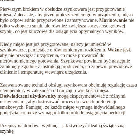
Pierwszym krokiem w obsłudze szynkowara jest przygotowanie
mięsa. Zaleca się, aby przed umieszczeniem go w urządzeniu, mięso
było odpowiednio przyprawione i zamarynowane.
Marinowanie
nie
tylko wzbogaca smak, ale również zwiększa soczystość gotowej
szynki, co jest kluczowe dla osiągnięcia optymalnych wyników.
Kiedy mięso jest już przygotowane, należy je umieścić w
szynkowarze, pamiętając o równomiernym rozłożeniu.
Ważne jest
,
aby nie przeciążać urządzenia, co może prowadzić do
nierównomiernego gotowania. Szynkowar powinien być następnie
zamknięty zgodnie z instrukcją producenta, co zapewni prawidłowe
ciśnienie i temperaturę wewnątrz urządzenia.
Zaawansowane techniki obsługi szynkowara obejmują regulację czasu
i temperatury w zależności od rodzaju i wielkości mięsa.
Doświadczeni użytkownicy
mogą eksperymentować z różnymi
ustawieniami, aby dostosować proces do swoich preferencji
smakowych. Pamiętaj, że każde mięso wymaga indywidualnego
podejścia, co może wymagać kilku prób do osiągnięcia perfekcji.
Przepisy na domową wędlinę – jak stworzyć idealną świąteczną
szynkę