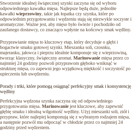
Stworzenie idealnej świątecznej szynki zaczyna się od wyboru
odpowiedniego kawałka mięsa. Najlepsze będą duże, jednolite
kawałki
wieprzowiny
, takie jak łopatka czy szynka, które po
odpowiednim przygotowaniu i wędzeniu stają się niezwykle soczyste i
aromatyczne. Ważne jest, aby mięso było świeże i pochodziło od
zaufanego dostawcy, co znacząco wpłynie na końcowy smak wędliny.
Przyprawianie mięsa to kluczowy etap, który decyduje o głębi i
bogactwie smaku gotowej szynki. Mieszanka soli, czosnku,
majeranku, jałowca i pieprzu idealnie komponuje się z wieprzowiną,
tworząc klasyczny, świąteczny aromat.
Marinowanie
mięsa przez co
najmniej 24 godziny pozwoli przyprawom głęboko wniknąć w
strukturę mięsa, co zapewni jego wyjątkową miękkość i soczystość po
upieczeniu lub uwędzeniu.
Porady i triki, które pomogą osiągnąć perfekcyjny smak i konsystencję
wędliny
Perfekcyjna wędzona szynka zaczyna się od odpowiedniego
przygotowania mięsa.
Marinowanie
jest kluczowe, aby zapewnić
głębię smaku i idealną wilgotność wędliny. Użyj mieszanki soli, ziół i
przypraw, które najlepiej komponują się z wybranym rodzajem mięsa,
a następnie pozwól mu odpocząć w chłodzie przez co najmniej 24
godziny przed wędzeniem.