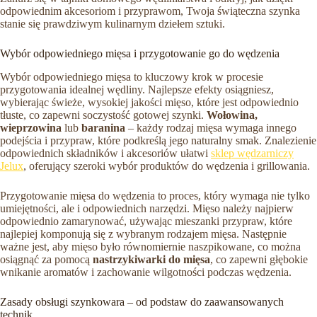
odpowiednim akcesoriom i przyprawom, Twoja świąteczna szynka
stanie się prawdziwym kulinarnym dziełem sztuki.
Wybór odpowiedniego mięsa i przygotowanie go do wędzenia
Wybór odpowiedniego mięsa to kluczowy krok w procesie
przygotowania idealnej wędliny. Najlepsze efekty osiągniesz,
wybierając świeże, wysokiej jakości mięso, które jest odpowiednio
tłuste, co zapewni soczystość gotowej szynki.
Wołowina,
wieprzowina
lub
baranina
– każdy rodzaj mięsa wymaga innego
podejścia i przypraw, które podkreślą jego naturalny smak. Znalezienie
odpowiednich składników i akcesoriów ułatwi
sklep wędzarniczy
Jelux
, oferujący szeroki wybór produktów do wędzenia i grillowania.
Przygotowanie mięsa do wędzenia to proces, który wymaga nie tylko
umiejętności, ale i odpowiednich narzędzi. Mięso należy najpierw
odpowiednio zamarynować, używając mieszanki przypraw, które
najlepiej komponują się z wybranym rodzajem mięsa. Następnie
ważne jest, aby mięso było równomiernie naszpikowane, co można
osiągnąć za pomocą
nastrzykiwarki do mięsa
, co zapewni głębokie
wnikanie aromatów i zachowanie wilgotności podczas wędzenia.
Zasady obsługi szynkowara – od podstaw do zaawansowanych
technik