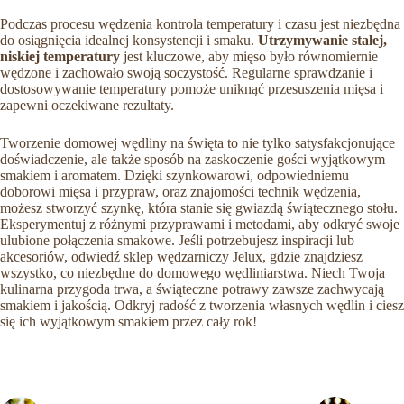
Podczas procesu wędzenia kontrola temperatury i czasu jest niezbędna
do osiągnięcia idealnej konsystencji i smaku.
Utrzymywanie stałej,
niskiej temperatury
jest kluczowe, aby mięso było równomiernie
wędzone i zachowało swoją soczystość. Regularne sprawdzanie i
dostosowywanie temperatury pomoże uniknąć przesuszenia mięsa i
zapewni oczekiwane rezultaty.
Tworzenie domowej wędliny na święta to nie tylko satysfakcjonujące
doświadczenie, ale także sposób na zaskoczenie gości wyjątkowym
smakiem i aromatem. Dzięki szynkowarowi, odpowiedniemu
doborowi mięsa i przypraw, oraz znajomości technik wędzenia,
możesz stworzyć szynkę, która stanie się gwiazdą świątecznego stołu.
Eksperymentuj z różnymi przyprawami i metodami, aby odkryć swoje
ulubione połączenia smakowe. Jeśli potrzebujesz inspiracji lub
akcesoriów, odwiedź sklep wędzarniczy Jelux, gdzie znajdziesz
wszystko, co niezbędne do domowego wędliniarstwa. Niech Twoja
kulinarna przygoda trwa, a świąteczne potrawy zawsze zachwycają
smakiem i jakością. Odkryj radość z tworzenia własnych wędlin i ciesz
się ich wyjątkowym smakiem przez cały rok!