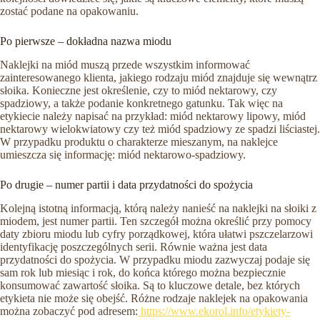
zostać podane na opakowaniu.
Po pierwsze – dokładna nazwa miodu
Naklejki na miód muszą przede wszystkim informować
zainteresowanego klienta, jakiego rodzaju miód znajduje się wewnątrz
słoika. Konieczne jest określenie, czy to miód nektarowy, czy
spadziowy, a także podanie konkretnego gatunku. Tak więc na
etykiecie należy napisać na przykład: miód nektarowy lipowy, miód
nektarowy wielokwiatowy czy też miód spadziowy ze spadzi liściastej.
W przypadku produktu o charakterze mieszanym, na naklejce
umieszcza się informację: miód nektarowo-spadziowy.
Po drugie – numer partii i data przydatności do spożycia
Kolejną istotną informacją, którą należy nanieść na naklejki na słoiki z
miodem, jest numer partii. Ten szczegół można określić przy pomocy
daty zbioru miodu lub cyfry porządkowej, która ułatwi pszczelarzowi
identyfikację poszczególnych serii. Równie ważna jest data
przydatności do spożycia. W przypadku miodu zazwyczaj podaje się
sam rok lub miesiąc i rok, do końca którego można bezpiecznie
konsumować zawartość słoika. Są to kluczowe detale, bez których
etykieta nie może się obejść. Różne rodzaje naklejek na opakowania
można zobaczyć pod adresem:
https://www.ekorol.info/etykiety-