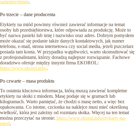
samoprzylepne
.
Po trzecie – dane producenta
Etykiety na miód powinny również zawierać informacje na temat
osoby lub przedsiębiorstwa, które odpowiada za produkcję. Może to
być nazwa pasieki lub imię i nazwisko oraz adres. Dobrym pomysłem
może okazać się podanie także danych kontaktowych, jak numer
telefonu, e-mail, strona internetowa czy social media, jeżeli pszczelarz
posiada tam konta. W przypadku wątpliwości, warto skonsultować się
z profesjonalistami, którzy doradzą najlepsze rozwiązanie. Fachowe
doradztwo oferuje między innymi firma EKOROL:
https://www.ekorol.info/
.
Po czwarte – masa produktu
To ostatnia kluczowa informacja, którą muszą zawierać kompletne
etykiety na słoiki z miodem. Masę podaje się w gramach lub
kilogramach. Warto pamiętać, że chodzi o masę netto, a więc bez
opakowania. Co istotne, czcionka na naklejce musi mieć określoną
wielkość, która jest zależny od rozmiaru słoika. Więcej na ten temat
można przeczytać na stronie:
https://www.ekorol.info/etykiety-na-
miod
.