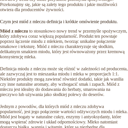
Przekonajmy się, jakie są zalety tego produktu i jakie możliwości
otwiera dla producentów żywności.
Czym jest miód z mleczu definicja i krótkie omówienie produktu.
Miód z mleczu
to stosunkowo nowy trend w przemyśle spożywczym,
który zdobywa coraz większą popularność. Produkt ten powstaje
poprzez łączenie miodu z mlekiem, tworząc unikalne połączenie
smakowe i teksturę. Miód z mleczu charakteryzuje się słodkim,
delikatnym smakiem miodu, który jest równoważony przez kremową
konsystencję mleka.
Definicja miodu z mleczu może się różnić w zależności od producenta,
ale zazwyczaj jest to mieszanka miodu i mleka w proporcjach 1:1.
Niektóre produkty mogą zawierać również dodatki, takie jak wanilia
czy inne naturalne aromaty, aby wzbogacić smak i zapach. Miód z
mleczu jest idealny do dodawania do herbaty, smarowania na
pieczywo lub używania jako słodkiej polewy do deserów.
Jednym z powodów, dla których miód z mleczu zdobywa
popularność, jest jego połączenie wartości odżywczych miodu i mleka.
Miód jest bogaty w naturalne cukry, enzymy i antyoksydanty, które
mogą wspierać zdrowie i układ odpornościowy. Mleko natomiast
dostarcza białka, wapnia i witamin, które są niezbędne dla