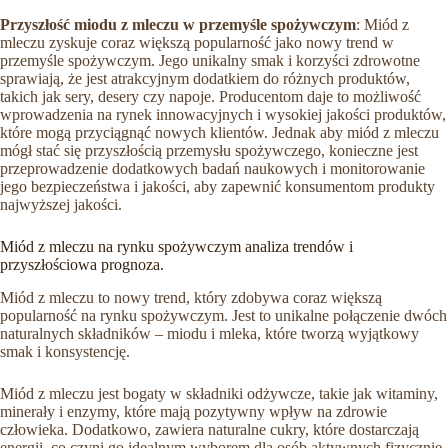
Przyszłość miodu z mleczu w przemyśle spożywczym
: Miód z
mleczu zyskuje coraz większą popularność jako nowy trend w
przemyśle spożywczym. Jego unikalny smak i korzyści zdrowotne
sprawiają, że jest atrakcyjnym dodatkiem do różnych produktów,
takich jak sery, desery czy napoje. Producentom daje to możliwość
wprowadzenia na rynek innowacyjnych i wysokiej jakości produktów,
które mogą przyciągnąć nowych klientów. Jednak aby miód z mleczu
mógł stać się przyszłością przemysłu spożywczego, konieczne jest
przeprowadzenie dodatkowych badań naukowych i monitorowanie
jego bezpieczeństwa i jakości, aby zapewnić konsumentom produkty
najwyższej jakości.
Miód z mleczu na rynku spożywczym analiza trendów i
przyszłościowa prognoza.
Miód z mleczu to nowy trend, który zdobywa coraz większą
popularność na rynku spożywczym. Jest to unikalne połączenie dwóch
naturalnych składników – miodu i mleka, które tworzą wyjątkowy
smak i konsystencję.
Miód z mleczu jest bogaty w składniki odżywcze, takie jak witaminy,
minerały i enzymy, które mają pozytywny wpływ na zdrowie
człowieka. Dodatkowo, zawiera naturalne cukry, które dostarczają
energii, co czyni go idealnym wyborem dla osób aktywnych fizycznie.