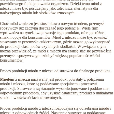
prawidłowego funkcjonowania organizmu. Dzięki temu miód z
mleczu może być postrzegany jako zdrowsza alternatywa dla
tradycyjnego miodu lub słodzików sztucznych.
Choć miód z mleczu jest stosunkowo nowym trendem, przemysł
spożywczy już zaczyna dostrzegać jego potencjał. Wiele firm
wprowadza na rynek swoje wersje tego produktu, oferując różne
smaki i opcje dla konsumentów. Miód z mleczu może być również
stosowany w przemyśle cukierniczym, gdzie można go wykorzystać
do produkcji ciast, lodów czy innych słodkości. W związku z tym,
można przewidzieć, że miód z mleczu ma szansę stać się przyszłością
przemysłu spożywczego i zdobyć większą popularność wśród
konsumentów.
Proces produkcji miodu z mleczu od surowca do finalnego produktu.
Miodem z mleczu
nazywany jest produkt powstały z połączenia
miodu i mleczu, które są poddawane specjalnemu procesowi
produkcji. Surowce te są starannie wyselekcjonowane i poddawane
odpowiednim procesom, aby uzyskać ostateczny produkt o unikalnym
smaku i właściwościach zdrowotnych.
Proces produkcji miodu z mleczu rozpoczyna się od zebrania miodu i
mleczu z odpowiednich źródeł. Następnie surowce są poddawane