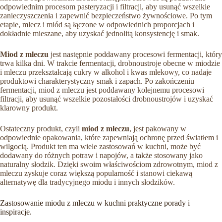
odpowiednim procesom pasteryzacji i filtracji, aby usunąć wszelkie
zanieczyszczenia i zapewnić bezpieczeństwo żywnościowe. Po tym
etapie, mlecz i miód są łączone w odpowiednich proporcjach i
dokładnie mieszane, aby uzyskać jednolitą konsystencję i smak.
Miod z mleczu
jest następnie poddawany procesowi fermentacji, który
trwa kilka dni. W trakcie fermentacji, drobnoustroje obecne w miodzie
i mleczu przekształcają cukry w alkohol i kwas mlekowy, co nadaje
produktowi charakterystyczny smak i zapach. Po zakończeniu
fermentacji, miod z mleczu jest poddawany kolejnemu procesowi
filtracji, aby usunąć wszelkie pozostałości drobnoustrojów i uzyskać
klarowny produkt.
Ostateczny produkt, czyli
miod z mleczu
, jest pakowany w
odpowiednie opakowania, które zapewniają ochronę przed światłem i
wilgocią. Produkt ten ma wiele zastosowań w kuchni, może być
dodawany do różnych potraw i napojów, a także stosowany jako
naturalny słodzik. Dzięki swoim właściwościom zdrowotnym, miod z
mleczu zyskuje coraz większą popularność i stanowi ciekawą
alternatywę dla tradycyjnego miodu i innych słodzików.
Zastosowanie miodu z mleczu w kuchni praktyczne porady i
inspiracje.