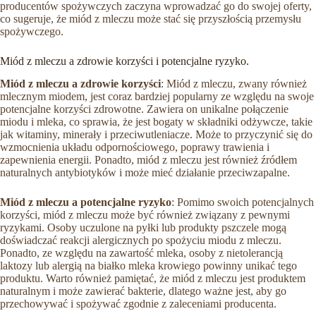
producentów spożywczych zaczyna wprowadzać go do swojej oferty,
co sugeruje, że miód z mleczu może stać się przyszłością przemysłu
spożywczego.
Miód z mleczu a zdrowie korzyści i potencjalne ryzyko.
Miód z mleczu a zdrowie korzyści
: Miód z mleczu, zwany również
mlecznym miodem, jest coraz bardziej popularny ze względu na swoje
potencjalne korzyści zdrowotne. Zawiera on unikalne połączenie
miodu i mleka, co sprawia, że jest bogaty w składniki odżywcze, takie
jak witaminy, minerały i przeciwutleniacze. Może to przyczynić się do
wzmocnienia układu odpornościowego, poprawy trawienia i
zapewnienia energii. Ponadto, miód z mleczu jest również źródłem
naturalnych antybiotyków i może mieć działanie przeciwzapalne.
Miód z mleczu a potencjalne ryzyko
: Pomimo swoich potencjalnych
korzyści, miód z mleczu może być również związany z pewnymi
ryzykami. Osoby uczulone na pyłki lub produkty pszczele mogą
doświadczać reakcji alergicznych po spożyciu miodu z mleczu.
Ponadto, ze względu na zawartość mleka, osoby z nietolerancją
laktozy lub alergią na białko mleka krowiego powinny unikać tego
produktu. Warto również pamiętać, że miód z mleczu jest produktem
naturalnym i może zawierać bakterie, dlatego ważne jest, aby go
przechowywać i spożywać zgodnie z zaleceniami producenta.