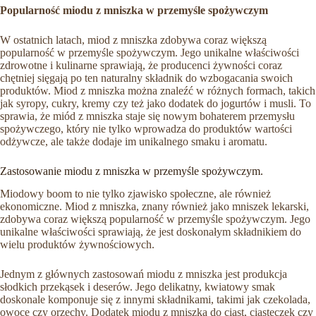
Popularność miodu z mniszka w przemyśle spożywczym
W ostatnich latach, miod z mniszka zdobywa coraz większą
popularność w przemyśle spożywczym. Jego unikalne właściwości
zdrowotne i kulinarne sprawiają, że producenci żywności coraz
chętniej sięgają po ten naturalny składnik do wzbogacania swoich
produktów. Miod z mniszka można znaleźć w różnych formach, takich
jak syropy, cukry, kremy czy też jako dodatek do jogurtów i musli. To
sprawia, że miód z mniszka staje się nowym bohaterem przemysłu
spożywczego, który nie tylko wprowadza do produktów wartości
odżywcze, ale także dodaje im unikalnego smaku i aromatu.
Zastosowanie miodu z mniszka w przemyśle spożywczym.
Miodowy boom to nie tylko zjawisko społeczne, ale również
ekonomiczne. Miod z mniszka, znany również jako mniszek lekarski,
zdobywa coraz większą popularność w przemyśle spożywczym. Jego
unikalne właściwości sprawiają, że jest doskonałym składnikiem do
wielu produktów żywnościowych.
Jednym z głównych zastosowań miodu z mniszka jest produkcja
słodkich przekąsek i deserów. Jego delikatny, kwiatowy smak
doskonale komponuje się z innymi składnikami, takimi jak czekolada,
owoce czy orzechy. Dodatek miodu z mniszka do ciast, ciasteczek czy