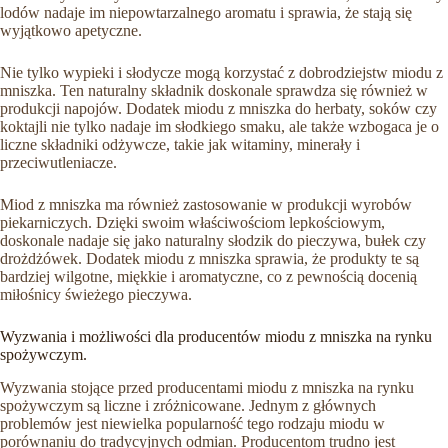
lodów nadaje im niepowtarzalnego aromatu i sprawia, że stają się
wyjątkowo apetyczne.
Nie tylko wypieki i słodycze mogą korzystać z dobrodziejstw miodu z
mniszka. Ten naturalny składnik doskonale sprawdza się również w
produkcji napojów. Dodatek miodu z mniszka do herbaty, soków czy
koktajli nie tylko nadaje im słodkiego smaku, ale także wzbogaca je o
liczne składniki odżywcze, takie jak witaminy, minerały i
przeciwutleniacze.
Miod z mniszka ma również zastosowanie w produkcji wyrobów
piekarniczych. Dzięki swoim właściwościom lepkościowym,
doskonale nadaje się jako naturalny słodzik do pieczywa, bułek czy
drożdżówek. Dodatek miodu z mniszka sprawia, że produkty te są
bardziej wilgotne, miękkie i aromatyczne, co z pewnością docenią
miłośnicy świeżego pieczywa.
Wyzwania i możliwości dla producentów miodu z mniszka na rynku
spożywczym.
Wyzwania stojące przed producentami miodu z mniszka na rynku
spożywczym są liczne i zróżnicowane. Jednym z głównych
problemów jest niewielka popularność tego rodzaju miodu w
porównaniu do tradycyjnych odmian. Producentom trudno jest