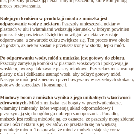
ula, pszczoły przekazują nektar innym pszczelom, które kontynuują
proces przetwarzania.
Kolejnym krokiem w produkcji miodu z mniszka jest
odparowanie wody z nektaru.
Pszczoły umieszczają nektar w
plastrach w ulu i wiatrakami wskazują kierunek, w którym powinien
poruszać się powietrze. Dzięki temu wilgoć w nektarze zostaje
odparowana, a zawartość cukru zwiększa się. Ten proces trwa około
24 godzin, aż nektar zostanie przekształcony w słodki, lepki miód.
Po odparowaniu wody, miód z mniszka jest gotowy do zbioru.
Pszczoły zamykają komórki w plastrach woskowych i pokrywają je
woskiem, tworząc tak zwane plastry miodowe. Pszczelarz musi usunąć
plastry z ula i delikatnie usunąć wosk, aby odkryć gotowy miód.
Następnie miód jest zbierany i przechowywany w szczelnych słoikach,
gotowy do sprzedaży i konsumpcji.
Miodowy boom z mniszka wynika z jego unikalnych właściwości
zdrowotnych.
Miód z mniszka jest bogaty w przeciwutleniacze,
witaminy i minerały, które wspierają układ odpornościowy i
przyczyniają się do ogólnego dobrego samopoczucia. Ponadto,
mniszek jest rośliną miododajną, co oznacza, że pszczoły mogą zbierać
duże ilości nektaru z jej kwiatów, co przekłada się na większą
produkcję miodu. To sprawia, że miód z mniszka staje się coraz