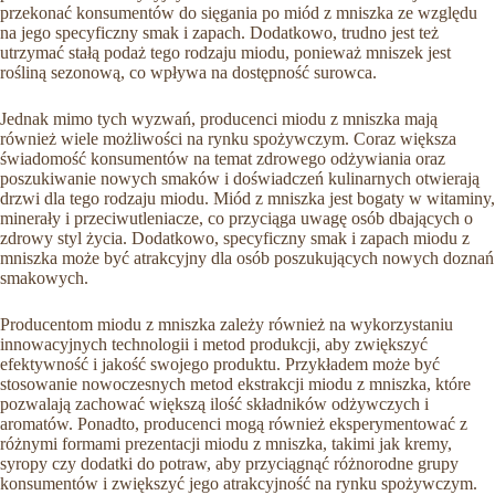
przekonać konsumentów do sięgania po miód z mniszka ze względu
na jego specyficzny smak i zapach. Dodatkowo, trudno jest też
utrzymać stałą podaż tego rodzaju miodu, ponieważ mniszek jest
rośliną sezonową, co wpływa na dostępność surowca.
Jednak mimo tych wyzwań, producenci miodu z mniszka mają
również wiele możliwości na rynku spożywczym. Coraz większa
świadomość konsumentów na temat zdrowego odżywiania oraz
poszukiwanie nowych smaków i doświadczeń kulinarnych otwierają
drzwi dla tego rodzaju miodu. Miód z mniszka jest bogaty w witaminy,
minerały i przeciwutleniacze, co przyciąga uwagę osób dbających o
zdrowy styl życia. Dodatkowo, specyficzny smak i zapach miodu z
mniszka może być atrakcyjny dla osób poszukujących nowych doznań
smakowych.
Producentom miodu z mniszka zależy również na wykorzystaniu
innowacyjnych technologii i metod produkcji, aby zwiększyć
efektywność i jakość swojego produktu. Przykładem może być
stosowanie nowoczesnych metod ekstrakcji miodu z mniszka, które
pozwalają zachować większą ilość składników odżywczych i
aromatów. Ponadto, producenci mogą również eksperymentować z
różnymi formami prezentacji miodu z mniszka, takimi jak kremy,
syropy czy dodatki do potraw, aby przyciągnąć różnorodne grupy
konsumentów i zwiększyć jego atrakcyjność na rynku spożywczym.