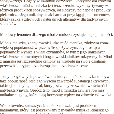
spożywczego. Bogaty w składniki odżywcze i korzystne dla zdrowia
właściwości, miód z mniszka jest teraz szeroko wykorzystywany w
różnych produktach spożywczych, od słodyczy po napoje i produkty
piekarnicze. Jego unikalny smak i aromat przyciągają konsumentów,
którzy szukają zdrowych i naturalnych alternatyw dla tradycyjnych
słodzików.
Miodowy fenomen dlaczego miód z mniszka zyskuje na popularności.
Miód z mniszka, znany również jako miód manuka, zdobywa coraz
większą popularność w przemyśle spożywczym. Jego rosnąca
popularność wynika z wielu czynników, w tym z jego unikalnych
właściwości zdrowotnych i bogactwa składników odżywczych. Miód
z mniszka jest szczególnie ceniony ze względu na swoje działanie
przeciwbakteryjne, przeciwzapalne i przeciwwirusowe.
Jednym z głównych powodów, dla których miód z mniszka zdobywa
taką popularność, jest jego wysoka zawartość substancji aktywnych,
takich jak metyloglikoksal, który jest znany ze swoich właściwości
antybakteryjnych. Oprócz tego, miód z mniszka zawiera również
unikalne enzymy, które mają korzystny wpływ na zdrowie człowieka.
Warto również zauważyć, że miód z mniszka jest produktem
naturalnym, który jest pozyskiwany z kwiatów mniszka lekarskiego.