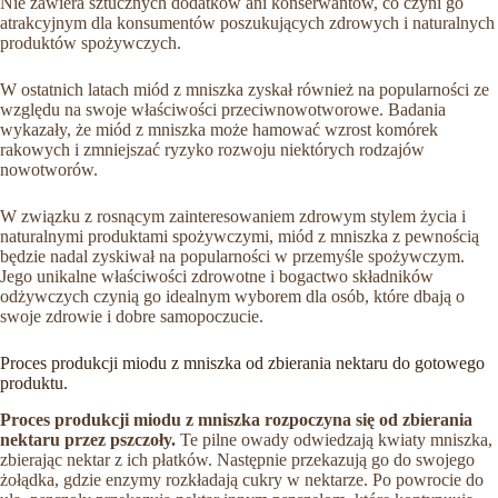
Nie zawiera sztucznych dodatków ani konserwantów, co czyni go
atrakcyjnym dla konsumentów poszukujących zdrowych i naturalnych
produktów spożywczych.
W ostatnich latach miód z mniszka zyskał również na popularności ze
względu na swoje właściwości przeciwnowotworowe. Badania
wykazały, że miód z mniszka może hamować wzrost komórek
rakowych i zmniejszać ryzyko rozwoju niektórych rodzajów
nowotworów.
W związku z rosnącym zainteresowaniem zdrowym stylem życia i
naturalnymi produktami spożywczymi, miód z mniszka z pewnością
będzie nadal zyskiwał na popularności w przemyśle spożywczym.
Jego unikalne właściwości zdrowotne i bogactwo składników
odżywczych czynią go idealnym wyborem dla osób, które dbają o
swoje zdrowie i dobre samopoczucie.
Proces produkcji miodu z mniszka od zbierania nektaru do gotowego
produktu.
Proces produkcji miodu z mniszka rozpoczyna się od zbierania
nektaru przez pszczoły.
Te pilne owady odwiedzają kwiaty mniszka,
zbierając nektar z ich płatków. Następnie przekazują go do swojego
żołądka, gdzie enzymy rozkładają cukry w nektarze. Po powrocie do