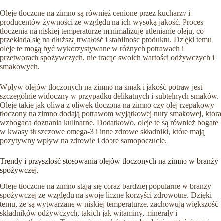
Oleje tłoczone na zimno są również cenione przez kucharzy i
producentów żywności ze względu na ich wysoką jakość. Proces
tłoczenia na niskiej temperaturze minimalizuje utlenianie oleju, co
przekłada się na dłuższą trwałość i stabilność produktu. Dzięki temu
oleje te mogą być wykorzystywane w różnych potrawach i
przetworach spożywczych, nie tracąc swoich wartości odżywczych i
smakowych.
Wpływ olejów tłoczonych na zimno na smak i jakość potraw jest
szczególnie widoczny w przypadku delikatnych i subtelnych smaków.
Oleje takie jak oliwa z oliwek tłoczona na zimno czy olej rzepakowy
tłoczony na zimno dodają potrawom wyjątkowej nuty smakowej, która
wzbogaca doznania kulinarne. Dodatkowo, oleje te są również bogate
w kwasy tłuszczowe omega-3 i inne zdrowe składniki, które mają
pozytywny wpływ na zdrowie i dobre samopoczucie.
Trendy i przyszłość stosowania olejów tłoczonych na zimno w branży
spożywczej.
Oleje tłoczone na zimno stają się coraz bardziej popularne w branży
spożywczej ze względu na swoje liczne korzyści zdrowotne. Dzięki
temu, że są wytwarzane w niskiej temperaturze, zachowują większość
składników odżywczych, takich jak witaminy, minerały i