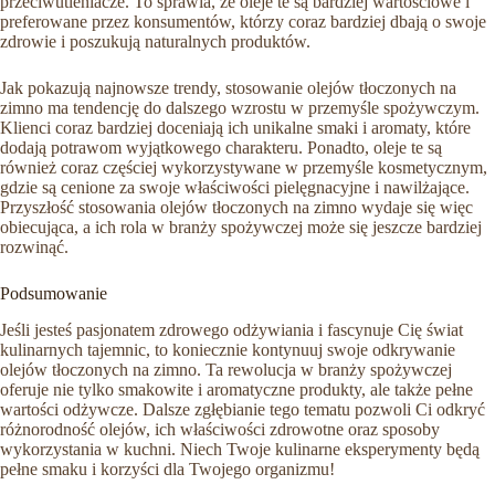
przeciwutleniacze. To sprawia, że oleje te są bardziej wartościowe i
preferowane przez konsumentów, którzy coraz bardziej dbają o swoje
zdrowie i poszukują naturalnych produktów.
Jak pokazują najnowsze trendy, stosowanie olejów tłoczonych na
zimno ma tendencję do dalszego wzrostu w przemyśle spożywczym.
Klienci coraz bardziej doceniają ich unikalne smaki i aromaty, które
dodają potrawom wyjątkowego charakteru. Ponadto, oleje te są
również coraz częściej wykorzystywane w przemyśle kosmetycznym,
gdzie są cenione za swoje właściwości pielęgnacyjne i nawilżające.
Przyszłość stosowania olejów tłoczonych na zimno wydaje się więc
obiecująca, a ich rola w branży spożywczej może się jeszcze bardziej
rozwinąć.
Podsumowanie
Jeśli jesteś pasjonatem zdrowego odżywiania i fascynuje Cię świat
kulinarnych tajemnic, to koniecznie kontynuuj swoje odkrywanie
olejów tłoczonych na zimno. Ta rewolucja w branży spożywczej
oferuje nie tylko smakowite i aromatyczne produkty, ale także pełne
wartości odżywcze. Dalsze zgłębianie tego tematu pozwoli Ci odkryć
różnorodność olejów, ich właściwości zdrowotne oraz sposoby
wykorzystania w kuchni. Niech Twoje kulinarne eksperymenty będą
pełne smaku i korzyści dla Twojego organizmu!