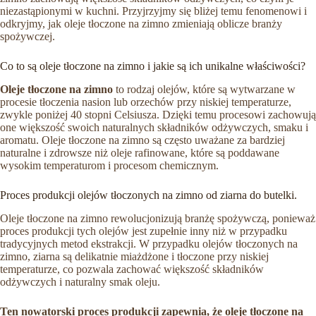
niezastąpionymi w kuchni. Przyjrzyjmy się bliżej temu fenomenowi i
odkryjmy, jak oleje tłoczone na zimno zmieniają oblicze branży
spożywczej.
Co to są oleje tłoczone na zimno i jakie są ich unikalne właściwości?
Oleje tłoczone na zimno
to rodzaj olejów, które są wytwarzane w
procesie tłoczenia nasion lub orzechów przy niskiej temperaturze,
zwykle poniżej 40 stopni Celsiusza. Dzięki temu procesowi zachowują
one większość swoich naturalnych składników odżywczych, smaku i
aromatu. Oleje tłoczone na zimno są często uważane za bardziej
naturalne i zdrowsze niż oleje rafinowane, które są poddawane
wysokim temperaturom i procesom chemicznym.
Proces produkcji olejów tłoczonych na zimno od ziarna do butelki.
Oleje tłoczone na zimno rewolucjonizują branżę spożywczą, ponieważ
proces produkcji tych olejów jest zupełnie inny niż w przypadku
tradycyjnych metod ekstrakcji. W przypadku olejów tłoczonych na
zimno, ziarna są delikatnie miażdżone i tłoczone przy niskiej
temperaturze, co pozwala zachować większość składników
odżywczych i naturalny smak oleju.
Ten nowatorski proces produkcji zapewnia, że oleje tłoczone na