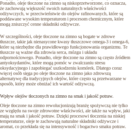
Ponadto, oleje tłoczone na zimno są niskoprzetworzone, co oznacza,
że zachowują większość swoich naturalnych właściwości
odżywczych, w przeciwieństwie do olejów rafinowanych, które są
poddawane wysokim temperaturom i procesom chemicznym, które
mogą zniszczyć cenne składniki odżywcze.
W szczególności, oleje tłoczone na zimno są bogate w zdrowe
tłuszcze, takie jak nienasycone kwasy tłuszczowe omega-3 i omega-6,
które są niezbędne dla prawidłowego funkcjonowania organizmu. Te
tłuszcze są ważne dla zdrowia serca, mózgu i układu
odpornościowego. Ponadto, oleje tłoczone na zimno są często źródłem
antyoksydantów, które mogą pomóc w zwalczaniu stresu
oksydacyjnego i zapobiegać uszkodzeniu komórek. Dlatego coraz
więcej osób sięga po oleje tłoczone na zimno jako zdrowszą
alternatywę dla tradycyjnych olejów, które często są przetwarzane w
sposób, który może obniżać ich wartość odżywczą.
Wpływ olejów tłoczonych na zimno na smak i jakość potraw.
Oleje tłoczone na zimno rewolucjonizują branżę spożywczą nie tylko
ze względu na swoje zdrowotne właściwości, ale także na wpływ, jaki
mają na smak i jakość potraw. Dzięki procesowi tłoczenia na niskiej
temperaturze, oleje te zachowują naturalne składniki odżywcze i
aromat, co przekłada się na intensywność i bogactwo smaku potraw.