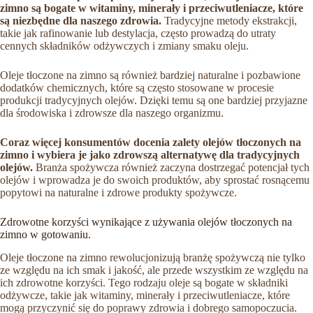
zimno są bogate w witaminy, minerały i przeciwutleniacze, które
są niezbędne dla naszego zdrowia.
Tradycyjne metody ekstrakcji,
takie jak rafinowanie lub destylacja, często prowadzą do utraty
cennych składników odżywczych i zmiany smaku oleju.
Oleje tłoczone na zimno są również bardziej naturalne i pozbawione
dodatków chemicznych, które są często stosowane w procesie
produkcji tradycyjnych olejów. Dzięki temu są one bardziej przyjazne
dla środowiska i zdrowsze dla naszego organizmu.
Coraz więcej konsumentów docenia zalety olejów tłoczonych na
zimno i wybiera je jako zdrowszą alternatywę dla tradycyjnych
olejów.
Branża spożywcza również zaczyna dostrzegać potencjał tych
olejów i wprowadza je do swoich produktów, aby sprostać rosnącemu
popytowi na naturalne i zdrowe produkty spożywcze.
Zdrowotne korzyści wynikające z używania olejów tłoczonych na
zimno w gotowaniu.
Oleje tłoczone na zimno rewolucjonizują branżę spożywczą nie tylko
ze względu na ich smak i jakość, ale przede wszystkim ze względu na
ich zdrowotne korzyści. Tego rodzaju oleje są bogate w składniki
odżywcze, takie jak witaminy, minerały i przeciwutleniacze, które
mogą przyczynić się do poprawy zdrowia i dobrego samopoczucia.