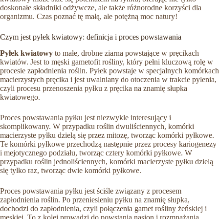
doskonałe składniki odżywcze, ale także różnorodne korzyści dla
organizmu. Czas poznać tę małą, ale potężną moc natury!
Czym jest pyłek kwiatowy: definicja i proces powstawania
Pyłek kwiatowy
to małe, drobne ziarna powstające w pręcikach
kwiatów. Jest to męski gametofit rośliny, który pełni kluczową rolę w
procesie zapłodnienia roślin. Pyłek powstaje w specjalnych komórkach
macierzystych pręcika i jest uwalniany do otoczenia w trakcie pylenia,
czyli procesu przenoszenia pyłku z pręcika na znamię słupka
kwiatowego.
Proces powstawania pyłku jest niezwykle interesujący i
skomplikowany. W przypadku roślin dwuliściennych, komórki
macierzyste pyłku dzielą się przez mitozę, tworząc komórki pyłkowe.
Te komórki pyłkowe przechodzą następnie przez procesy kariogenezy
i mejotycznego podziału, tworząc cztery komórki pyłkowe. W
przypadku roślin jednoliściennych, komórki macierzyste pyłku dzielą
się tylko raz, tworząc dwie komórki pyłkowe.
Proces powstawania pyłku jest ściśle związany z procesem
zapłodnienia roślin. Po przeniesieniu pyłku na znamię słupka,
dochodzi do zapłodnienia, czyli połączenia gamet rośliny żeńskiej i
męskiej. To z kolei prowadzi do powstania nasion i rozmnażania