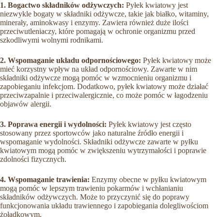
1. Bogactwo składników odżywczych:
Pyłek kwiatowy jest
niezwykle bogaty w składniki odżywcze, takie jak białko, witaminy,
minerały, aminokwasy i enzymy. Zawiera również duże ilości
przeciwutleniaczy, które pomagają w ochronie organizmu przed
szkodliwymi wolnymi rodnikami.
2. Wspomaganie układu odpornościowego:
Pyłek kwiatowy może
mieć korzystny wpływ na układ odpornościowy. Zawarte w nim
składniki odżywcze mogą pomóc w wzmocnieniu organizmu i
zapobieganiu infekcjom. Dodatkowo, pyłek kwiatowy może działać
przeciwzapalnie i przeciwalergicznie, co może pomóc w łagodzeniu
objawów alergii.
3. Poprawa energii i wydolności:
Pyłek kwiatowy jest często
stosowany przez sportowców jako naturalne źródło energii i
wspomaganie wydolności. Składniki odżywcze zawarte w pyłku
kwiatowym mogą pomóc w zwiększeniu wytrzymałości i poprawie
zdolności fizycznych.
4. Wspomaganie trawienia:
Enzymy obecne w pyłku kwiatowym
mogą pomóc w lepszym trawieniu pokarmów i wchłanianiu
składników odżywczych. Może to przyczynić się do poprawy
funkcjonowania układu trawiennego i zapobiegania dolegliwościom
żołądkowym.