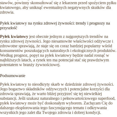
stawów, powinny skonsultować się z lekarzem przed spożyciem pyłku
kwiatowego, aby uniknąć ewentualnych negatywnych skutków dla
zdrowia.
Pyłek kwiatowy na rynku zdrowej żywności: trendy i prognozy na
przyszłość
Pyłek kwiatowy
jest obecnie jednym z najgorętszych trendów na
rynku zdrowej żywności. Jego niesamowite właściwości odżywcze i
zdrowotne sprawiają, że staje się on coraz bardziej popularny wśród
konsumentów poszukujących naturalnych i ekologicznych produktów.
Według prognoz, popyt na pyłek kwiatowy będzie nadal rosnąć w
najbliższych latach, a rynek ten ma potencjał stać się prawdziwym
potentatem w branży żywnościowej.
Podsumowanie
Pyłek kwiatowy to nieodkryty skarb w dziedzinie zdrowej żywności.
Jego bogactwo składników odżywczych i potencjalne korzyści dla
zdrowia sprawiają, że warto bliżej przyjrzeć się tej niewielkiej
substancji. Jeśli szukasz naturalnego i pełnowartościowego superfood,
pyłek kwiatowy może być doskonałym wyborem. Zachęcam Cię do
dalszego eksplorowania tego fascynującego tematu i odkrywania
wszystkich jego zalet dla Twojego zdrowia i dobrej kondycji.