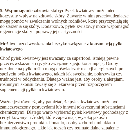
5. Wspomaganie zdrowia skóry:
Pyłek kwiatowy może mieć
korzystny wpływ na zdrowie skóry. Zawarte w nim przeciwutleniacze
mogą pomóc w zwalczaniu wolnych rodników, które przyczyniają się
do starzenia się skóry. Dodatkowo, pyłek kwiatowy może wspomagać
regenerację skóry i poprawę jej elastyczności.
Możliwe przeciwwskazania i ryzyko związane z konsumpcją pyłku
kwiatowego
Choć pyłek kwiatowy jest uważany za superfood, istnieją pewne
przeciwwskazania i ryzyko związane z jego konsumpcją. Osoby
uczulone na pyłki roślin mogą doświadczać reakcji alergicznych po
spożyciu pyłku kwiatowego, takich jak swędzenie, pokrzywka czy
trudności w oddychaniu. Dlatego ważne jest, aby osoby z alergiami
roślinnymi skonsultowały się z lekarzem przed rozpoczęciem
suplementacji pyłkiem kwiatowym.
Ważne jest również, aby pamiętać, że pyłek kwiatowy może być
zanieczyszczony pestycydami lub innymi toksycznymi substancjami
chemicznymi. Dlatego warto wybierać pyłek kwiatowy pochodzący z
certyfikowanych źródeł, które zapewniają wysoką jakość i
bezpieczeństwo produktu. Ponadto, osoby z chorobami układu
immunologicznego, takie jak toczeń czy reumatoidalne zapalenie