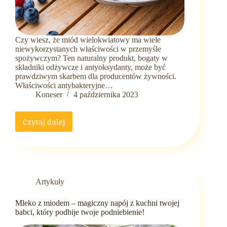
Czy wiesz, że miód wielokwiatowy ma wiele
niewykorzystanych właściwości w przemyśle
spożywczym? Ten naturalny produkt, bogaty w
składniki odżywcze i antyoksydanty, może być
prawdziwym skarbem dla producentów żywności.
Właściwości antybakteryjne…
Koneser
4 października 2023
Czytaj dalej
Odkrywając
moc
natury
–
niewykorzystane
właściwości
Artykuły
miodu
wielokwiatowego
Mleko z miodem – magiczny napój z kuchni twojej
w
babci, który podbije twoje podniebienie!
przemyśle