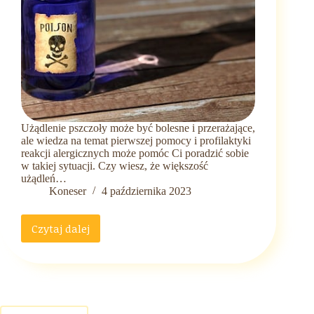
Użądlenie pszczoły może być bolesne i przerażające,
ale wiedza na temat pierwszej pomocy i profilaktyki
reakcji alergicznych może pomóc Ci poradzić sobie
w takiej sytuacji. Czy wiesz, że większość
użądleń…
Koneser
4 października 2023
Czytaj dalej
Jak
poradzić
sobie
z
użądleniem
pszczoły