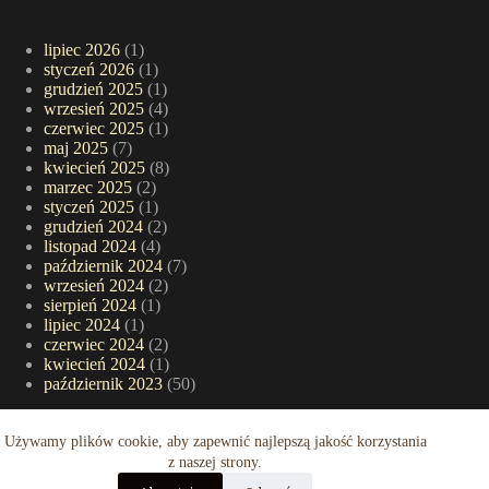
lipiec 2026
(1)
styczeń 2026
(1)
grudzień 2025
(1)
wrzesień 2025
(4)
czerwiec 2025
(1)
maj 2025
(7)
kwiecień 2025
(8)
marzec 2025
(2)
styczeń 2025
(1)
grudzień 2024
(2)
listopad 2024
(4)
październik 2024
(7)
wrzesień 2024
(2)
sierpień 2024
(1)
lipiec 2024
(1)
czerwiec 2024
(2)
kwiecień 2024
(1)
październik 2023
(50)
Używamy plików cookie, aby zapewnić najlepszą jakość korzystania
Starsze informacje..
z naszej strony.
..niekoniecznie się przedawniają. Sprawdź nasze artykuł z