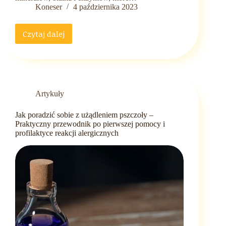
Koneser
4 października 2023
Czytaj dalej
Pyłek
kwiatowy
–
nieodkryty
superfood
i
Artykuły
potentat
na
Jak poradzić sobie z użądleniem pszczoły –
rynku
Praktyczny przewodnik po pierwszej pomocy i
zdrowej
profilaktyce reakcji alergicznych
żywności