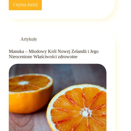
Czytaj dalej
Mleko
z
miodem
–
magiczny
napój
Artykuły
z
kuchni
Manuka – Miodowy Król Nowej Zelandii i Jego
twojej
Nieocenione Właściwości zdrowotne
babci,
który
podbije
twoje
podniebienie!