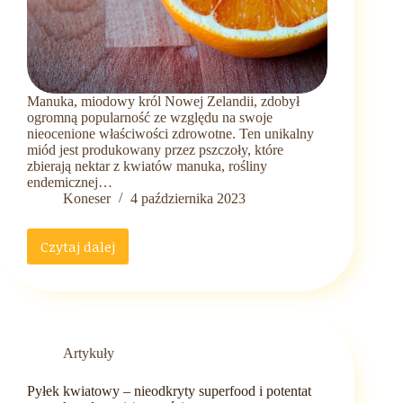
Manuka, miodowy król Nowej Zelandii, zdobył
ogromną popularność ze względu na swoje
nieocenione właściwości zdrowotne. Ten unikalny
miód jest produkowany przez pszczoły, które
zbierają nektar z kwiatów manuka, rośliny
endemicznej…
Koneser
4 października 2023
Czytaj dalej
Manuka
–
Miodowy
Król
Nowej
Zelandii
Artykuły
i
Jego
Pyłek kwiatowy – nieodkryty superfood i potentat
Nieocenione