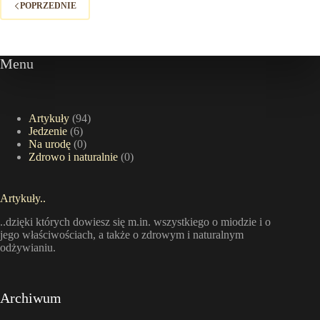
–
POPRZEDNIE
Praktyczny
przewodnik
po
pierwszej
Menu
pomocy
i
profilaktyce
reakcji
Artykuły
(94)
Jedzenie
(6)
alergicznych
Na urodę
(0)
Zdrowo i naturalnie
(0)
Artykuły..
..dzięki których dowiesz się m.in. wszystkiego o miodzie i o
jego właściwościach, a także o zdrowym i naturalnym
odżywianiu.
Archiwum