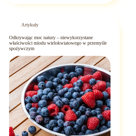
dzieci
–
Starożytny
lek
Artykuły
w
nowoczesnym
Odkrywając moc natury – niewykorzystane
zdrowiu
właściwości miodu wielokwiatowego w przemyśle
dziecięcym
spożywczym