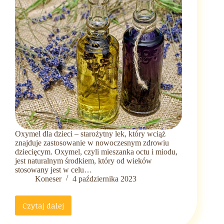
Oxymel dla dzieci – starożytny lek, który wciąż
znajduje zastosowanie w nowoczesnym zdrowiu
dziecięcym. Oxymel, czyli mieszanka octu i miodu,
jest naturalnym środkiem, który od wieków
stosowany jest w celu…
Koneser
4 października 2023
Czytaj dalej
Oxymel
dla