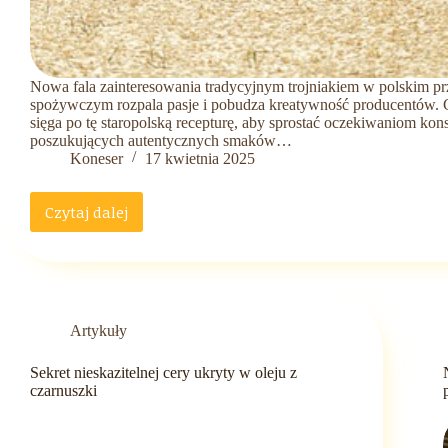
Nowa fala zainteresowania tradycyjnym trojniakiem w polskim p
spożywczym rozpala pasje i pobudza kreatywność producentów. C
sięga po tę staropolską recepturę, aby sprostać oczekiwaniom k
poszukujących autentycznych smaków…
Koneser
17 kwietnia 2025
Czytaj dalej
Nowa
fala
zainteresowania
tradycyjnym
trojniakiem
w
Artykuły
polskim
przemyśle
Sekret nieskazitelnej cery ukryty w oleju z
spożywczym
czarnuszki