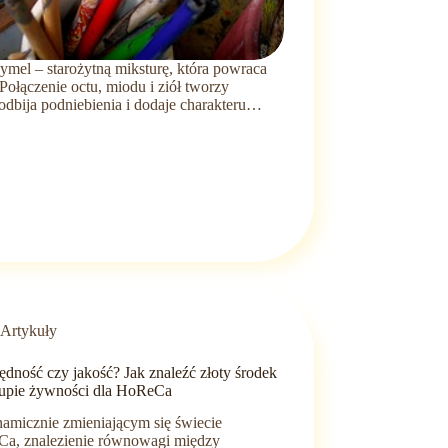
ymel – starożytną miksturę, która powraca
ołączenie octu, miodu i ziół tworzy
odbija podniebienia i dodaje charakteru…
Artykuły
dność czy jakość? Jak znaleźć złoty środek
upie żywności dla HoReCa
amicznie zmieniającym się świecie
a, znalezienie równowagi między