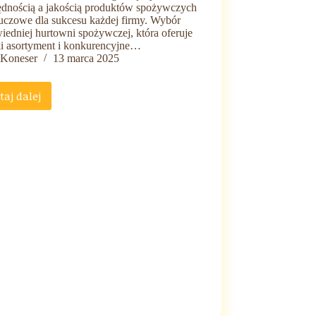
ędnością a jakością produktów spożywczych
luczowe dla sukcesu każdej firmy. Wybór
iedniej hurtowni spożywczej, która oferuje
ki asortyment i konkurencyjne…
Koneser
13 marca 2025
taj dalej
Oszczędność
czy
jakość?
Jak
znaleźć
złoty
środek
w
zakupie
żywności
dla
HoReCa