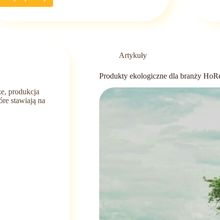
Najlepsze
dania
na
rozpoczęcie
wieczoru
z
Artykuły
przyjaciółmi
Produkty ekologiczne dla branży HoR
ze, produkcja
óre stawiają na