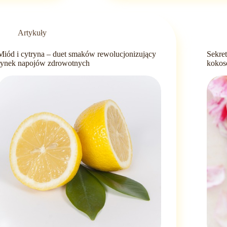
branży
HoReCa
–
Artykuły
korzyści
i
Miód i cytryna – duet smaków rewolucjonizujący
Sekre
wyzwania
rynek napojów zdrowotnych
kokos