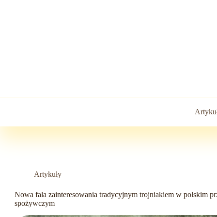
Przejdź
do
treści
Artyku
Artykuły
Nowa fala zainteresowania tradycyjnym trojniakiem w polskim p
spożywczym