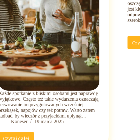
oszcz
jest k
odpow
szero
Czy
Każde spotkanie z bliskimi osobami jest naprawdę
wyjątkowe. Często też takie wydarzenia oznaczają
serwowanie im przygotowanych wcześniej
przekąsek, napojów czy też potraw. Warto zatem
zadbać, by wieczór z przyjaciółmi upłynął…
Koneser
19 marca 2025
Czytaj dalej