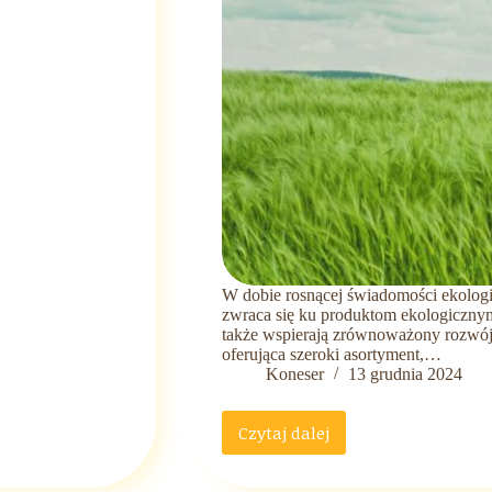
W dobie rosnącej świadomości ekologi
zwraca się ku produktom ekologicznym, 
także wspierają zrównoważony rozwój
oferująca szeroki asortyment,…
Koneser
13 grudnia 2024
Czytaj dalej
Produkty
ekologiczne
dla