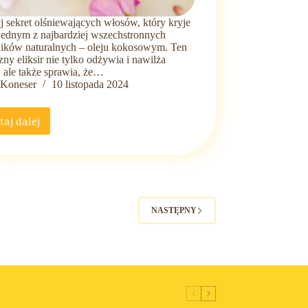
 sekret olśniewających włosów, który kryje
 jednym z najbardziej wszechstronnych
ników naturalnych – oleju kokosowym. Ten
ny eliksir nie tylko odżywia i nawilża
 ale także sprawia, że…
Koneser
10 listopada 2024
taj dalej
Sekret
olśniewających
włosów
–
Jak
olej
kokosowy
NASTĘPNY
może
odmienić
twoją
pielęgnację