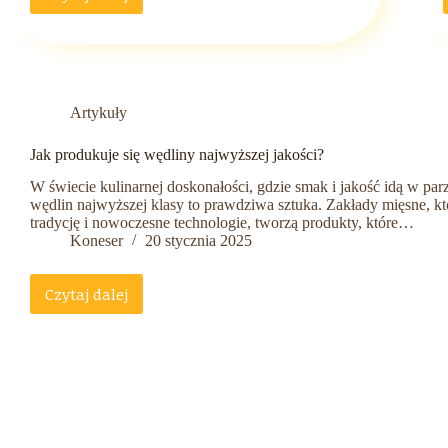
Sekret
nieskazitelnej
cery
ukryty
w
oleju
Artykuły
z
czarnuszki
Jak produkuje się wędliny najwyższej jakości?
W świecie kulinarnej doskonałości, gdzie smak i jakość idą w par
wędlin najwyższej klasy to prawdziwa sztuka. Zakłady mięsne, kt
tradycję i nowoczesne technologie, tworzą produkty, które…
Koneser
20 stycznia 2025
Czytaj dalej
Jak
produkuje
się
wędliny
najwyższej
jakości?