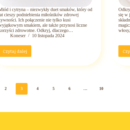
Miód i cytryna – niezwykły duet smaków, który od
Odkryj
lat cieszy podniebienia miłośników zdrowej
się w
żywności. Ich połączenie nie tylko kusi
skład
wyjątkowym smakiem, ale także przynosi liczne
magicz
korzyści zdrowotne. Odkryj, dlaczego…
włosy,
Koneser
10 listopada 2024
Czytaj dalej
Czy
Miód
i
cytryna
–
duet
smaków
rewolucjonizujący
2
3
4
5
6
…
10
rynek
napojów
zdrowotnych