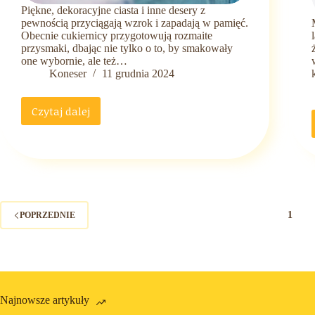
Piękne, dekoracyjne ciasta i inne desery z
pewnością przyciągają wzrok i zapadają w pamięć.
Obecnie cukiernicy przygotowują rozmaite
przysmaki, dbając nie tylko o to, by smakowały
one wybornie, ale też…
Koneser
11 grudnia 2024
Czytaj dalej
Jak
tworzyć
kolorowe
wypieki?
Sprawdzamy
1
POPRZEDNIE
Najnowsze artykuły