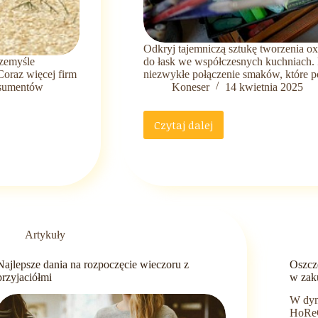
Odkryj tajemniczą sztukę tworzenia ox
rzemyśle
do łask we współczesnych kuchniach. P
oraz więcej firm
niezwykłe połączenie smaków, które p
onsumentów
Koneser
14 kwietnia 2025
Czytaj dalej
Sztuka
tworzenia
oxymel
–
starożytna
mikstura,
która
podbija
Artykuły
współczesne
kuchnie
Najlepsze dania na rozpoczęcie wieczoru z
Oszczę
przyjaciółmi
w zak
W dyn
HoReC